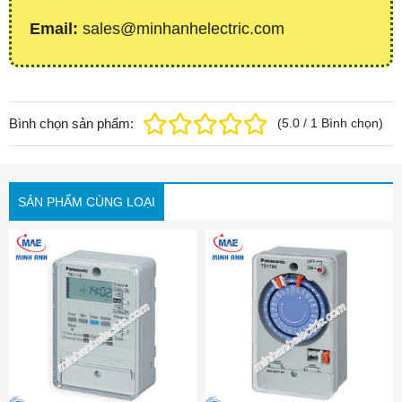
Email:
sales@minhanhelectric.com
Bình chọn sản phẩm:
(
5.0
/
1
Bình chọn
)
SẢN PHẨM CÙNG LOẠI