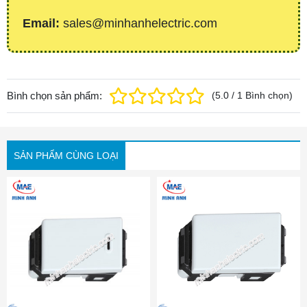
Email:
sales@minhanhelectric.com
Bình chọn sản phẩm:
(
5.0
/
1
Bình chọn
)
SẢN PHẨM CÙNG LOẠI