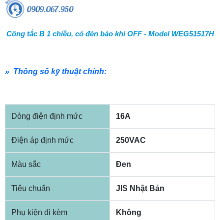
Công tắc B 1 chiều, có đèn báo khi OFF - Model WEG51517H
» Thông số kỹ thuật chính:
Dòng điện định mức
16A
Điện áp định mức
250VAC
Màu sắc
Đen
Tiêu chuẩn
JIS Nhật Bản
Phụ kiện đi kèm
Không