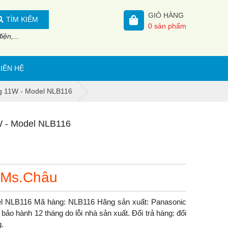
GIỎ HÀNG
TÌM KIẾM
0
sản phẩm
ện,...
LIÊN HỆ
ng 11W - Model NLB116
W - Model NLB116
 Ms.Châu
el NLB116 Mã hàng: NLB116 Hãng sản xuất: Panasonic
ảo hành 12 tháng do lỗi nhà sản xuất. Đổi trả hàng: đổi
g.