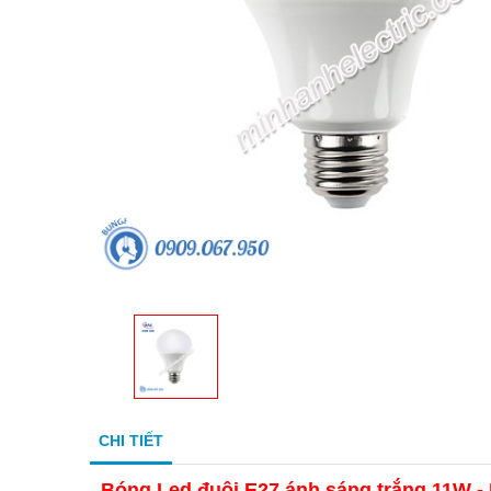
CHI TIẾT
Bóng Led đuôi E27 ánh sáng trắng 11W -