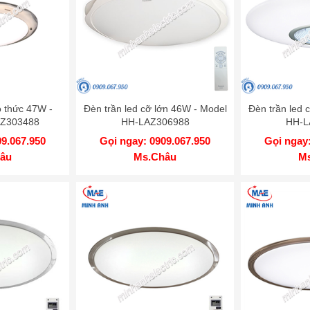
o thức 47W -
Đèn trần led cỡ lớn 46W - Model
Đèn trần led 
AZ303488
HH-LAZ306988
HH-L
09.067.950
Gọi ngay: 0909.067.950
Gọi ngay:
âu
Ms.Châu
M