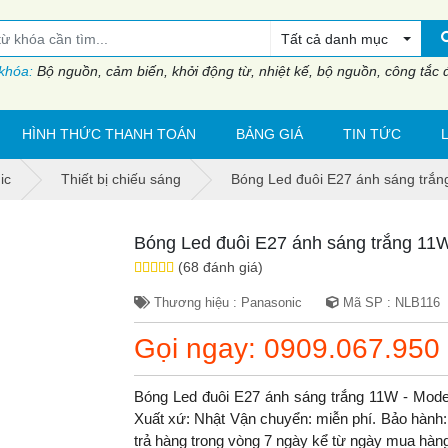
Tất cả danh mục
 khóa:
Bộ nguồn, cảm biến, khởi động từ, nhiệt kế, bộ nguồn, công tắc đi
HÌNH THỨC THANH TOÁN
BẢNG GIÁ
TIN TỨC
ic
Thiết bị chiếu sáng
Bóng Led đuôi E27 ánh sáng trắ
Bóng Led đuôi E27 ánh sáng trắng 11
(68 đánh giá)
Thương hiệu : Panasonic
Mã SP : NLB116
Gọi ngay: 0909.067.950
Bóng Led đuôi E27 ánh sáng trắng 11W - Mod
Xuất xứ: Nhật Vận chuyển: miễn phí. Bảo hành: b
trả hàng trong vòng 7 ngày kể từ ngày mua hàn