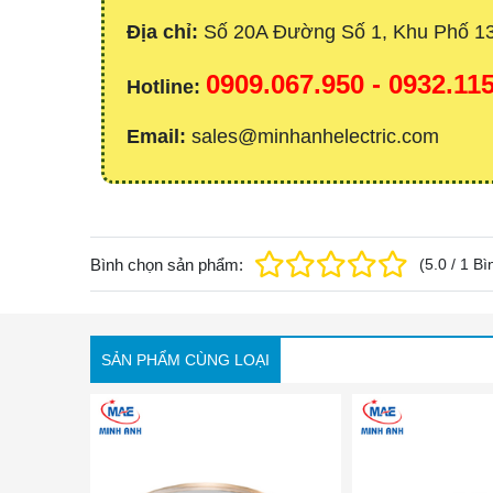
Địa chỉ:
Số 20A Đường Số 1, Khu Phố 1
0909.067.950 - 0932.1
Hotline:
Email:
sales@minhanhelectric.com
Bình chọn sản phẩm:
(
5.0
/
1
Bì
SẢN PHẨM CÙNG LOẠI