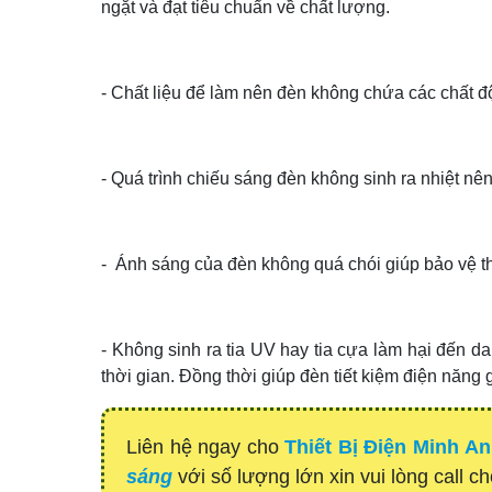
ngặt và đạt tiêu chuẩn về chất lượng.
- Chất liệu để làm nên đèn không chứa các chất đ
- Quá trình chiếu sáng đèn không sinh ra nhiệt nê
- Ánh sáng của đèn không quá chói giúp bảo vệ thị
- Không sinh ra tia UV hay tia cựa làm hại đến da
thời gian. Đồng thời giúp đèn tiết kiệm điện năng 
Liên hệ ngay cho
Thiết Bị Điện Minh A
sáng
với số lượng lớn xin vui lòng call c