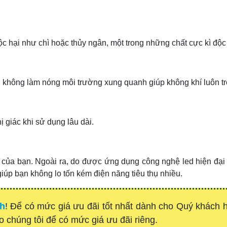
ộc hại như chì hoặc thủy ngân, một trong những chất cực kì độ
n không làm nóng môi trường xung quanh giúp không khí luôn tr
 giác khi sử dụng lâu dài.
 của bạn.
Ngoài ra, do được ứng dụng công nghệ led hiện đại
giúp bạn không lo tốn kém điện năng tiêu thụ nhiều.
nh
! Để có mức giá ưu đãi tốt nhất dành cho Quý khách
ho chúng tôi để có mức giá ưu đãi riêng.