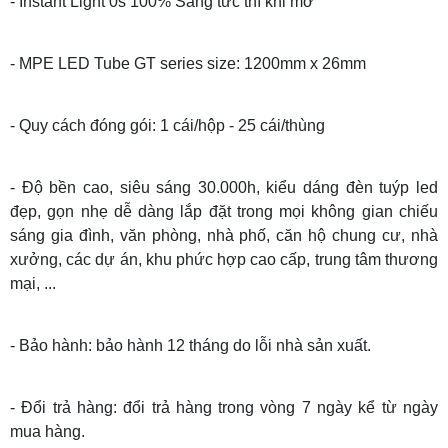
- Instant Light 0s 100% Sáng tức thì khi mở
- MPE LED Tube GT series size: 1200mm x 26mm
- Quy cách đóng gói: 1 cái/hộp - 25 cái/thùng
- Độ bền cao, siêu sáng 30.000h, kiểu dáng đèn tuýp led
đẹp, gọn nhẹ dễ dàng lắp đặt trong mọi không gian chiếu
sáng gia đình, văn phòng, nhà phố, căn hộ chung cư, nhà
xưởng, các dự án, khu phức hợp cao cấp, trung tâm thương
mại, ...
- Bảo hành: bảo hành 12 tháng do lỗi nhà sản xuất.
- Đổi trả hàng: đổi trả hàng trong vòng 7 ngày kể từ ngày
mua hàng.