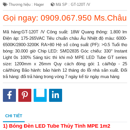
Thương hiệu : Hager
Mã SP : GT-120T /V
Gọi ngay: 0909.067.950 Ms.Châu
Mã hàng:GT-120T /V Công suất: 18W Quang thông: 1.800 lm
Điện áp: 175-265VAC Tiêu chuẩn châu Âu Nhiệt độ màu: 6000-
6500K/2800-3200K RA>80 Hệ số công suất (PF): >0.5 Tuổi thọ
bóng: 30.000 giờ Chip LED: SMD2835 Góc chiếu: 330° Instant
Light 0s 100% Sáng tức thì khi mở MPE LED Tube GT series
size: 1200mm x 26mm Quy cách đóng gói: 1 cái/hộp - 25
cái/thùng Bảo hành: bảo hành 12 tháng do lỗi nhà sản xuất. Đổi
trả hàng: đổi trả hàng trong vòng 7 ngày kể từ ngày mua hàng
CHI TIẾT
1) Bóng Đèn LED Tube Thủy Tinh MPE 1m2