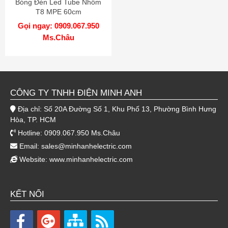
Bóng Đèn Led Tube Nhôm
T8 MPE 60cm
Gọi ngay: 0909.067.950
Ms.Châu
CÔNG TY TNHH ĐIỆN MINH ANH
Địa chỉ: Số 20A Đường Số 1, Khu Phố 13, Phường Bình Hưng
Hòa, TP. HCM
Hotline: 0909.067.950 Ms.Châu
Email:
sales@minhanhelectric.com
Website:
www.minhanhelectric.com
KẾT NỐI