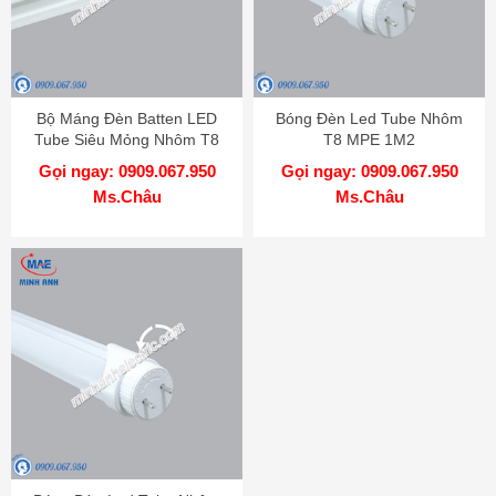
Bộ Máng Đèn Batten LED
Bóng Đèn Led Tube Nhôm
Tube Siêu Mỏng Nhôm T8
T8 MPE 1M2
Bóng Đơn MPE 60cm
Gọi ngay: 0909.067.950
Gọi ngay: 0909.067.950
Ms.Châu
Ms.Châu