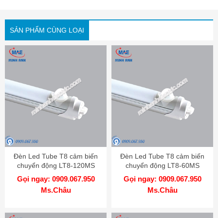
SẢN PHẨM CÙNG LOẠI
Đèn Led Tube T8 cảm biến
Đèn Led Tube T8 cảm biến
chuyển động LT8-120MS
chuyển động LT8-60MS
Gọi ngay: 0909.067.950
Gọi ngay: 0909.067.950
Ms.Châu
Ms.Châu