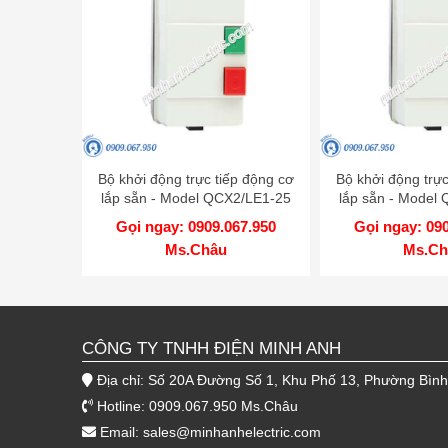
Bộ khởi động trực tiếp động cơ
Bộ khởi động trực
lắp sẵn - Model QCX2/LE1-25
lắp sẵn - Model
Gọi ngay: 0909.067.950
Gọi ngay: 09
Ms.Châu
Ms.Ch
CÔNG TY TNHH ĐIỆN MINH ANH
Địa chỉ: Số 20A Đường Số 1, Khu Phố 13, Phường Bìn
Hotline: 0909.067.950 Ms.Châu
Email:
sales@minhanhelectric.com