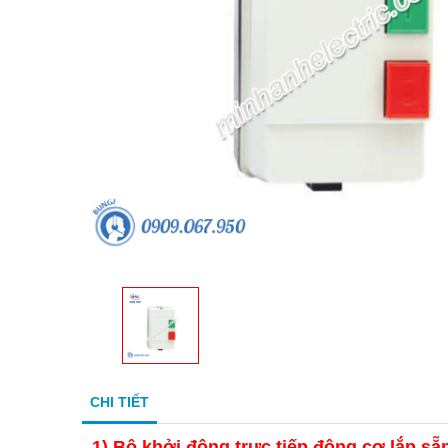
CHI TIẾT
1) Bộ khởi động trực tiếp động cơ lắp s