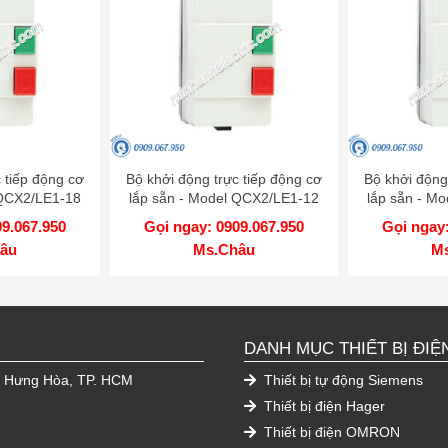
 tiếp động cơ
Bộ khởi động trực tiếp động cơ
Bộ khởi động
 QCX2/LE1-18
lắp sẵn - Model QCX2/LE1-12
lắp sẵn - M
09.067.950
Gọi ngay: 0909.067.950
Gọi ngay:
âu
Ms.Châu
M
DANH MỤC THIẾT BỊ ĐIỆ
h Hưng Hòa, TP. HCM
Thiết bị tự động Siemens
Thiết bị điện Hager
Thiết bị điện OMRON