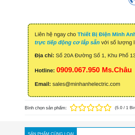
Liên hệ ngay cho
Thiết Bị Điện Minh An
trực tiếp động cơ lắp sẵn
với số lượng l
Địa chỉ:
Số 20A Đường Số 1, Khu Phố 1
0909.067.950 Ms.Châu
Hotline:
Email:
sales@minhanhelectric.com
Bình chọn sản phẩm:
(
5.0
/
1
Bì
SẢN PHẨM CÙNG LOẠI