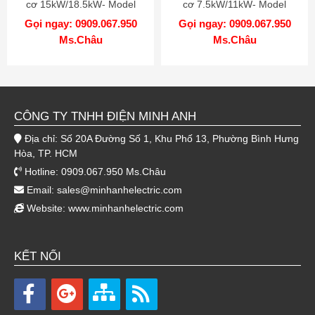
cơ 15kW/18.5kW- Model
cơ 7.5kW/11kW- Model
NJR2-15D/18.5D
NJR2-7.5D/11D
Gọi ngay: 0909.067.950
Gọi ngay: 0909.067.950
Ms.Châu
Ms.Châu
CÔNG TY TNHH ĐIỆN MINH ANH
Địa chỉ: Số 20A Đường Số 1, Khu Phố 13, Phường Bình Hưng
Hòa, TP. HCM
Hotline: 0909.067.950 Ms.Châu
Email:
sales@minhanhelectric.com
Website:
www.minhanhelectric.com
KẾT NỐI