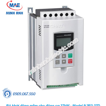
Bộ khởi động mềm cho động cơ 37kW - Model NJR2-37D