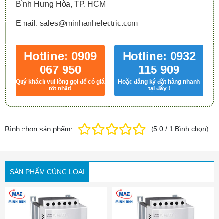
Bình Hưng Hòa, TP. HCM
Email: sales@minhanhelectric.com
Hotline: 0909
Hotline: 0932
067 950
115 909
Quý khách vui lòng gọi để có giá
Hoặc đăng ký đặt hàng nhanh
tốt nhất!
tại đây !
Bình chọn sản phẩm:
(
5.0
/
1
Bình chọn
)
SẢN PHẨM CÙNG LOẠI