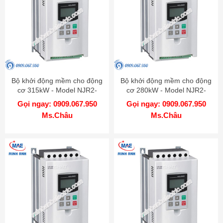
Bộ khởi động mềm cho động
Bộ khởi động mềm cho động
cơ 315kW - Model NJR2-
cơ 280kW - Model NJR2-
315D
280D
Gọi ngay: 0909.067.950
Gọi ngay: 0909.067.950
Ms.Châu
Ms.Châu