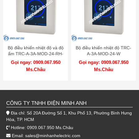
Bộ điều khiển nhiệt độ và độ
Bộ điều khiển nhiệt độ TRC-
ẩm TRC-A-3A-MOD-24-RH-
A-3A-MOD-24-W
W
Gọi ngay: 0909.067.950
Gọi ngay: 0909.067.950
Ms.Châu
Ms.Châu
CÔNG TY TNHH ĐIỆN MINH ANH
Địa chỉ: Số 20A Đường Số 1, Khu Phố 13, Phường Bình Hưng
Hòa, TP. HCM
Hotline: 0909.067.950 Ms.Châu
Email:
sales@minhanhelectric.com