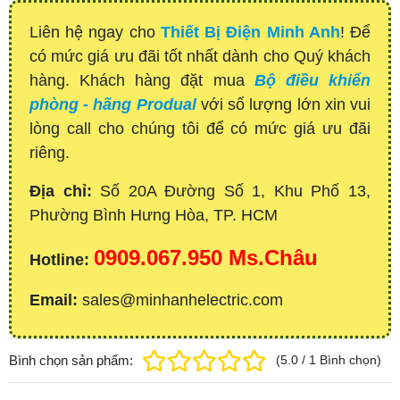
Liên hệ ngay cho
Thiết Bị Điện Minh Anh
! Để
có mức giá ưu đãi tốt nhất dành cho Quý khách
hàng. Khách hàng đặt mua
Bộ điều khiển
phòng - hãng Produal
với số lượng lớn xin vui
lòng call cho chúng tôi để có mức giá ưu đãi
riêng.
Địa chỉ:
Số 20A Đường Số 1, Khu Phố 13,
Phường Bình Hưng Hòa, TP. HCM
0909.067.950 Ms.Châu
Hotline:
Email:
sales@minhanhelectric.com
Bình chọn sản phẩm:
(
5.0
/
1
Bình chọn
)