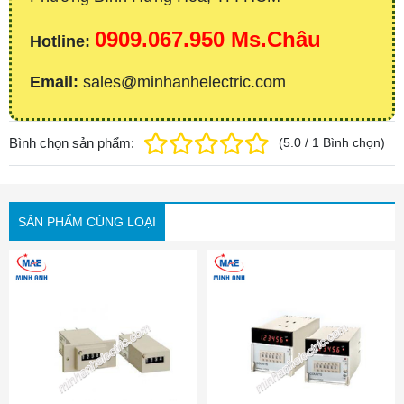
0909.067.950 Ms.Châu
Hotline:
Email:
sales@minhanhelectric.com
Bình chọn sản phẩm:
(
5.0
/
1
Bình chọn
)
SẢN PHẨM CÙNG LOẠI