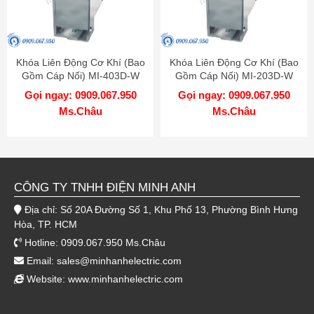
Khóa Liên Động Cơ Khí (Bao
Khóa Liên Động Cơ Khí (Bao
Gồm Cáp Nối) MI-403D-W
Gồm Cáp Nối) MI-203D-W
MITSUBISHI
MITSUBISHI
Gọi ngay: 0909.067.950
Gọi ngay: 0909.067.950
Ms.Châu
Ms.Châu
CÔNG TY TNHH ĐIỆN MINH ANH
Địa chỉ: Số 20A Đường Số 1, Khu Phố 13, Phường Bình Hưng
Hòa, TP. HCM
Hotline: 0909.067.950 Ms.Châu
Email:
sales@minhanhelectric.com
Website:
www.minhanhelectric.com